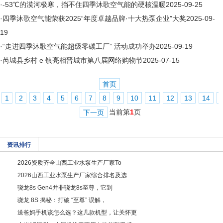
·
-53℃的漠河极寒，挡不住四季沐歌空气能的硬核温暖
2025-09-25
·
四季沐歌空气能荣获2025“年度卓越品牌·十大热泵企业”大奖
2025-09-
19
·
“走进四季沐歌空气能超级零碳工厂” 活动成功举办
2025-09-19
·
芮城县乡村 e 镇亮相晋城市第八届网络购物节
2025-07-15
首页
1
2
3
4
5
6
7
8
9
10
11
12
13
14
当前第
1
页
下一页
资讯排行
2026资质齐全山西工业水泵生产厂家To
2026山西工业水泵生产厂家综合排名及选
骁龙8s Gen4并非骁龙8s至尊，它到
骁龙 8S 揭秘：打破 “至尊” 误解，
送爸妈手机该怎么选？这几款机型，让关怀更