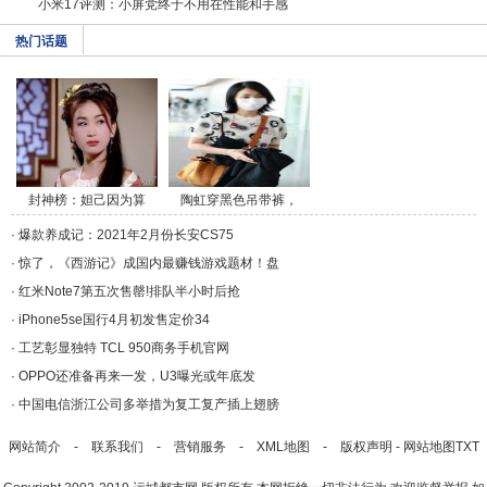
小米17评测：小屏党终于不用在性能和手感
热门话题
封神榜：妲己因为算
陶虹穿黑色吊带裤，
命/a>
斜/a>
·
爆款养成记：2021年2月份长安CS75
·
惊了，《西游记》成国内最赚钱游戏题材！盘
·
红米Note7第五次售罄!排队半小时后抢
·
iPhone5se国行4月初发售定价34
·
工艺彰显独特 TCL 950商务手机官网
·
OPPO还准备再来一发，U3曝光或年底发
·
中国电信浙江公司多举措为复工复产插上翅膀
网站简介
-
联系我们
-
营销服务
-
XML地图
-
版权声明
-
网站地图
TXT