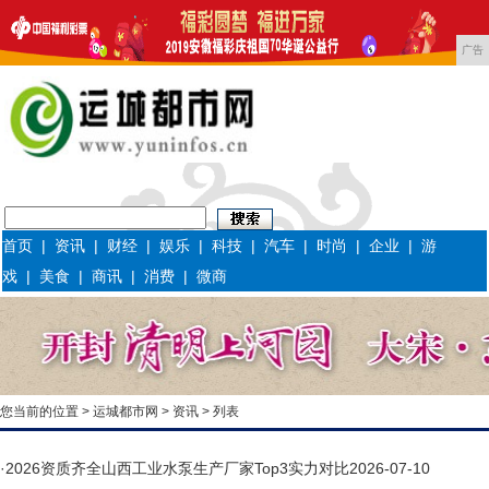
广告
首页
|
资讯
|
财经
|
娱乐
|
科技
|
汽车
|
时尚
|
企业
|
游
戏
|
美食
|
商讯
|
消费
|
微商
您当前的位置 >
运城都市网
>
资讯
> 列表
·
2026资质齐全山西工业水泵生产厂家Top3实力对比
2026-07-10