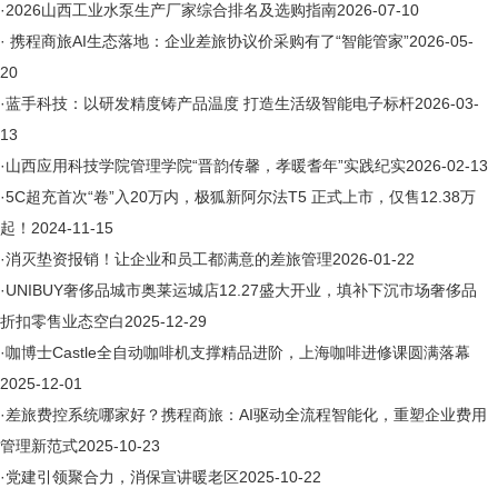
·
2026山西工业水泵生产厂家综合排名及选购指南
2026-07-10
·
​ 携程商旅AI生态落地：企业差旅协议价采购有了“智能管家”
2026-05-
20
·
蓝手科技：以研发精度铸产品温度 打造生活级智能电子标杆
2026-03-
13
·
山西应用科技学院管理学院“晋韵传馨，孝暖耆年”实践纪实
2026-02-13
·
5C超充首次“卷”入20万内，极狐新阿尔法T5 正式上市，仅售12.38万
起！
2024-11-15
·
消灭垫资报销！让企业和员工都满意的差旅管理
2026-01-22
·
UNIBUY奢侈品城市奥莱运城店12.27盛大开业，填补下沉市场奢侈品
折扣零售业态空白
2025-12-29
·
咖博士Castle全自动咖啡机支撑精品进阶，上海咖啡进修课圆满落幕
2025-12-01
·
差旅费控系统哪家好？携程商旅：AI驱动全流程智能化，重塑企业费用
管理新范式
2025-10-23
·
党建引领聚合力，消保宣讲暖老区
2025-10-22