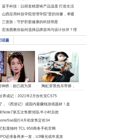
蓝手科技：以研发精度铸产品温度 打造生活
山西应用科技学院管理学院“晋韵传馨，孝暖
三壹肽：守护肝脏健康的科技明星
宏洛图教你如何选择品牌咨询与设计伙伴？理
门话题
封神榜：妲己因为算
陶虹穿黑色吊带裤，
命/a>
斜/a>
款养成记：2021年2月份长安CS75
了，《西游记》成国内最赚钱游戏题材！盘
米Note7第五次售罄!排队半小时后抢
Phone5se国行4月初发售定价34
艺彰显独特 TCL 950商务手机官网
PPO还准备再来一发，U3曝光或年底发