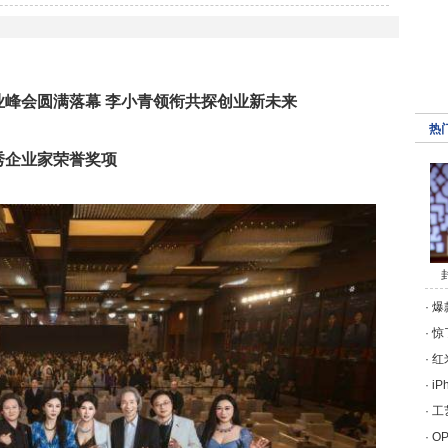
峰会圆满落幕 李小青领衔共探创业新未来
热
秀企业家荣誉奖项
·
爆
·
惊
·
红
·
i
·
工
·
O