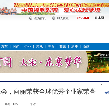
设为首页
加入收藏
|
汽车
|
时尚
|
企业
|
游戏
|
美食
|
商讯
|
消费
|
微商
>
峰会，向丽荣获全球优秀企业家荣誉
资
阅读：1350
来源：