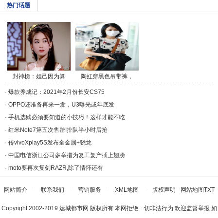
热门话题
封神榜：妲己因为算
陶虹穿黑色吊带裤，
命/a>
斜/a>
·
爆款养成记：2021年2月份长安CS75
·
OPPO还准备再来一发，U3曝光或年底发
·
手机选购必须要知道的小技巧！这样才能不吃
·
红米Note7第五次售罄!排队半小时后抢
·
传vivoXplay5S发布全金属+骁龙
·
中国电信浙江公司多举措为复工复产插上翅膀
·
moto要再次复刻RAZR,除了情怀还有
网站简介
-
联系我们
-
营销服务
-
XML地图
-
版权声明
-
网站地图
TXT
Copyright.2002-2019
运城都市网
版权所有 本网拒绝一切非法行为 欢迎监督举报 如