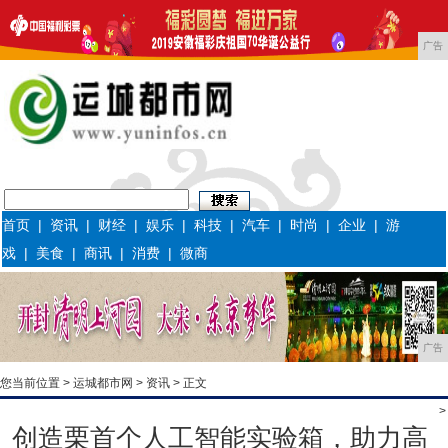
广告
首页
|
资讯
|
财经
|
娱乐
|
科技
|
汽车
|
时尚
|
企业
|
游
戏
|
美食
|
商讯
|
消费
|
微商
广告
您当前位置 >
运城都市网
>
资讯
> 正文
>
创造栗首个人工智能实验箱，助力高