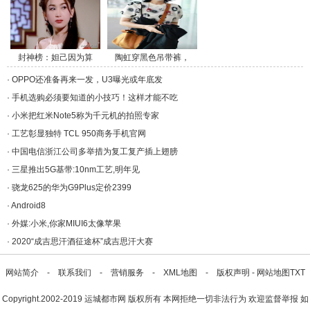
封神榜：妲己因为算
陶虹穿黑色吊带裤，
命/a>
斜/a>
·
OPPO还准备再来一发，U3曝光或年底发
·
手机选购必须要知道的小技巧！这样才能不吃
·
小米把红米Note5称为千元机的拍照专家
·
工艺彰显独特 TCL 950商务手机官网
·
中国电信浙江公司多举措为复工复产插上翅膀
·
三星推出5G基带:10nm工艺,明年见
·
骁龙625的华为G9Plus定价2399
·
Android8
·
外媒:小米,你家MIUI6太像苹果
·
2020“成吉思汗酒征途杯”成吉思汗大赛
网站简介
-
联系我们
-
营销服务
-
XML地图
-
版权声明
-
网站地图
TXT
Copyright.2002-2019
运城都市网
版权所有 本网拒绝一切非法行为 欢迎监督举报 如