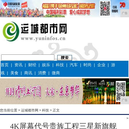
广告
首页
|
资讯
|
财经
|
娱乐
|
科技
|
汽车
|
时尚
|
企业
|
游
戏
|
美食
|
商讯
|
消费
|
微商
广告
您当前位置 >
运城都市网
>
科技
> 正文
>
4K屏幕代号贵族工程三星新旗舰