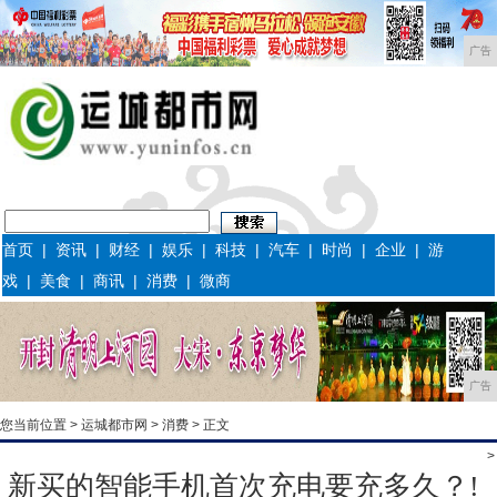
广告
首页
|
资讯
|
财经
|
娱乐
|
科技
|
汽车
|
时尚
|
企业
|
游
戏
|
美食
|
商讯
|
消费
|
微商
广告
您当前位置 >
运城都市网
>
消费
> 正文
>
新买的智能手机首次充电要充多久？!