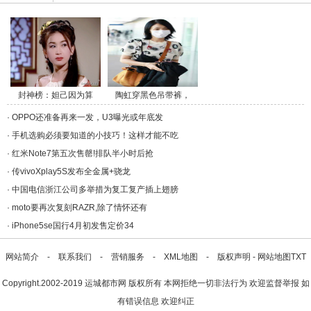
封神榜：妲己因为算
陶虹穿黑色吊带裤，
命/a>
斜/a>
·
OPPO还准备再来一发，U3曝光或年底发
·
手机选购必须要知道的小技巧！这样才能不吃
·
红米Note7第五次售罄!排队半小时后抢
·
传vivoXplay5S发布全金属+骁龙
·
中国电信浙江公司多举措为复工复产插上翅膀
·
moto要再次复刻RAZR,除了情怀还有
·
iPhone5se国行4月初发售定价34
网站简介
-
联系我们
-
营销服务
-
XML地图
-
版权声明
-
网站地图
TXT
Copyright.2002-2019
运城都市网
版权所有 本网拒绝一切非法行为 欢迎监督举报 如
有错误信息 欢迎纠正