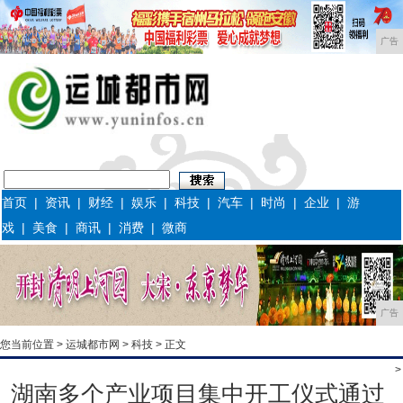
广告
首页
|
资讯
|
财经
|
娱乐
|
科技
|
汽车
|
时尚
|
企业
|
游
戏
|
美食
|
商讯
|
消费
|
微商
广告
您当前位置 >
运城都市网
>
科技
> 正文
>
湖南多个产业项目集中开工仪式通过