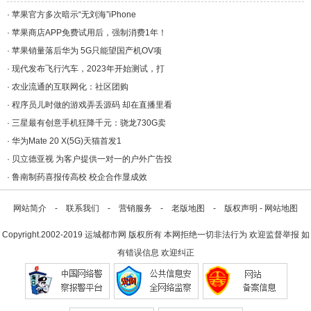
·
苹果官方多次暗示“无刘海”iPhone
·
苹果商店APP免费试用后，强制消费1年！
·
苹果销量落后华为 5G只能望国产机OV项
·
现代发布飞行汽车，2023年开始测试，打
·
农业流通的互联网化：社区团购​
·
程序员儿时做的游戏弄丢源码 却在直播里看
·
三星最有创意手机狂降千元：骁龙730G卖
·
华为Mate 20 X(5G)天猫首发1
·
贝立德亚视 为客户提供一对一的户外广告投
·
鲁南制药喜报传高校 校企合作显成效
网站简介
-
联系我们
-
营销服务
-
老版地图
-
版权声明
-
网站地图
Copyright.2002-2019
运城都市网
版权所有 本网拒绝一切非法行为 欢迎监督举报 如
有错误信息 欢迎纠正