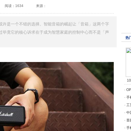
阅读：1634
来源：
或许是一个不错的选择。智能音箱的崛起让「音箱」这两个字
过毕竟它的核心诉求在于成为智慧家庭的控制中心而不是「声
热
1
·
O
·
手
·
工
·
中
·
首
·
手