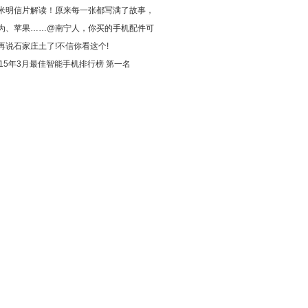
米明信片解读！原来每一张都写满了故事，
为、苹果……@南宁人，你买的手机配件可
再说石家庄土了!不信你看这个!
015年3月最佳智能手机排行榜 第一名