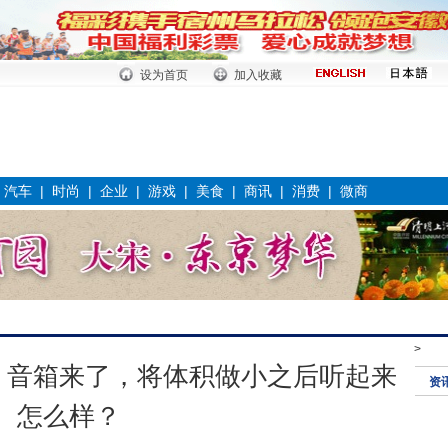
设为首页
加入收藏
|
汽车
|
时尚
|
企业
|
游戏
|
美食
|
商讯
|
消费
|
微商
>
·便携」音箱来了，将体积做小之后听起来
资
怎么样？