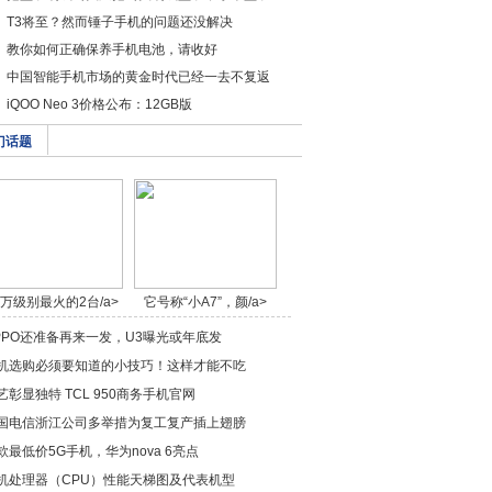
T3将至？然而锤子手机的问题还没解决
教你如何正确保养手机电池，请收好
中国智能手机市场的黄金时代已经一去不复返
iQOO Neo 3价格公布：12GB版
门话题
0万级别最火的2台/a>
它号称“小A7”，颜/a>
PPO还准备再来一发，U3曝光或年底发
机选购必须要知道的小技巧！这样才能不吃
艺彰显独特 TCL 950商务手机官网
国电信浙江公司多举措为复工复产插上翅膀
款最低价5G手机，华为nova 6亮点
机处理器（CPU）性能天梯图及代表机型