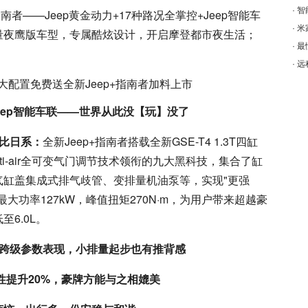
·
智
南者——Jeep黄金动力+17种路况全掌控+Jeep智能车
·
米
量夜鹰版车型，专属酷炫设计，开启摩登都市夜生活；
·
最
·
远
Jeep智能车联——世界从此没【玩】没了
堪比日系：
全新Jeep+指南者搭载全新GSE-T4 1.3T四缸
ti-air全可变气门调节技术领衔的九大黑科技，集合了缸
气缸盖集成式排气歧管、变排量机油泵等，实现"更强
大功率127kW，峰值扭矩270N·m，为用户带来超越豪
6.0L。
的跨级参数表现，小排量起步也有推背感
性提升20%，豪牌方能与之相媲美