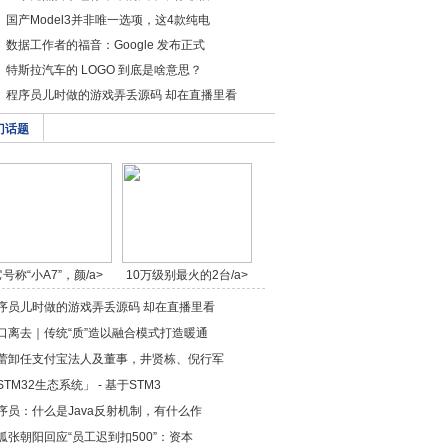
国产Model3并非唯一选项，这4款纯电
数据工作者的福音：Google 发布正式
特斯拉汽车的 LOGO 到底是啥意思？
程序员儿时做的游戏弄丢源码 却在直播里看
门话题
号称“小A7”，颜/a>
10万级别最火的2台/a>
序员儿时做的游戏弄丢源码 却在直播里看
口离去｜传统“质”造以融合模式打造暖通
蕾卸任支付宝法人及董事，井贤栋、倪行军
STM32生态系统」 - 基于STM3
序员：什么是Java反射机制，有什么作
狐张朝阳回应“员工迟到扣500”：资本