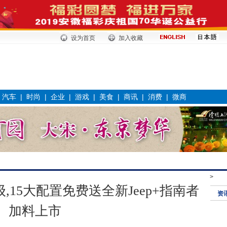
设为首页
加入收藏
|
汽车
|
时尚
|
企业
|
游戏
|
美食
|
商讯
|
消费
|
微商
>
,15大配置免费送全新Jeep+指南者
资
加料上市