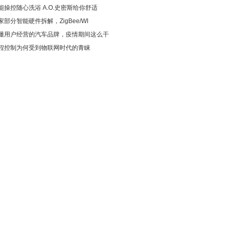
能操控随心洗浴 A.O.史密斯给你舒适
家部分智能硬件拆解，ZigBee/WI
懂用户经营的汽车品牌，疫情期间这么干
程控制为何受到物联网时代的青睐