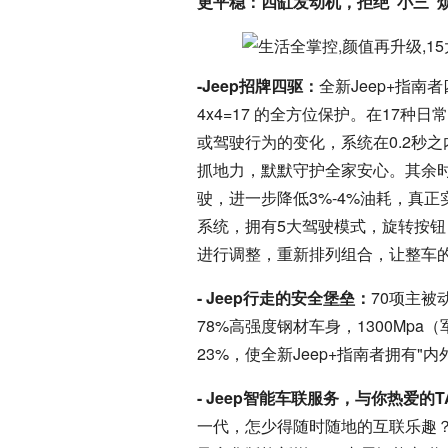
更平稳：四缸发动机，拒绝"小三"
-Jeep招牌四驱：
全新Jeep+指南者
4x4=17 的全方位保护。在17
或驾驶行为的变化，系统在0.2秒
抓地力，默默守护全家安心。其余
驶，进一步降低3%-4%油耗，真正实现
系统，拥有5大驾驶模式，旋转按钮
进行调整，重新排列组合，让整车
- Jeep行走的安全堡垒：
70项主
78%高强度钢材车身，1300Mp
23%，使全新Jeep+指南者拥有"
- Jeep智能车联服务，与你热爱的
一代，怎少得随时随地的互联乐趣？