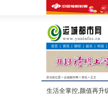
首页
|
资讯
|
财经
|
娱乐
|
科技
您当前位置 >
运城都市网
>
资讯
> 正文
生活全掌控,颜值再升级