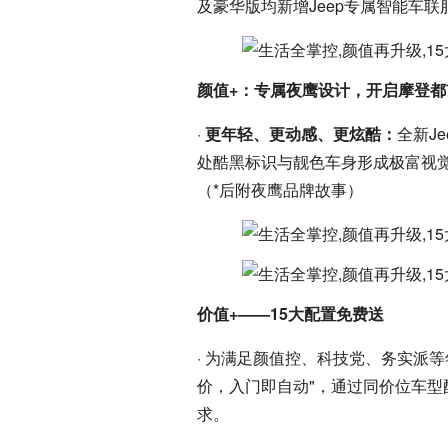
及豪华版均新增Jeep专属智能车
颜值+：专属夜鹰设计，开启摩登都
·
更年轻、更动感、更炫酷：
全新J
处酷黑标识与靓色车身形成极富视
（*后附夜鹰品牌故事）
价值+——15大配置免费送
· 为满足颜值控、科技党、务实派等
价，入门即自动"，通过同价位车
求。