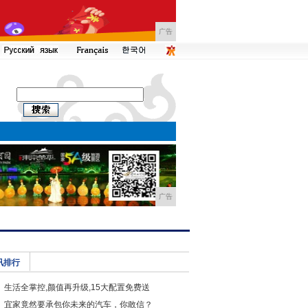
广告
广告
讯排行
生活全掌控,颜值再升级,15大配置免费送
宜家竟然要承包你未来的汽车，你敢信？