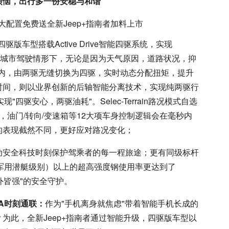
烦恼，出行多一份安稳与和谐
四驱版车型搭载Active Drive智能四驱系统，实现
种日常城市驾驶情形下，无论是因为天气原因，道路状况，抑
之内，由两驱无缝切换为四驱，实时动态分配扭矩，提升
时间，则以业界创新的后轴智能分离技术，实现纯两驱行
"四驱安心，两驱油耗"。Selec-Terrain路况模式自选
，油门/转向/变速箱等12大项车身控制逻辑会在毫秒内
的表现截然不同，更好应对路况变化；
被动安全科技时刻保护驾乘者的每一程旅途；更有同级标杆
a（军用潜艇级别）以上的超高强度钢使用率更达到了
内外皆强"的安全守护。
TA时刻通联：
作为"手机离身就焦虑"带着智能手机长成的
为此，全新Jeep+指南者通过智能升级，四驱版车型以