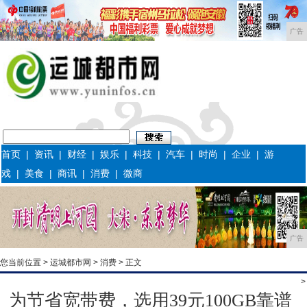
广告
首页
|
资讯
|
财经
|
娱乐
|
科技
|
汽车
|
时尚
|
企业
|
游
戏
|
美食
|
商讯
|
消费
|
微商
广告
您当前位置 >
运城都市网
>
消费
> 正文
>
为节省宽带费，选用39元100GB靠谱