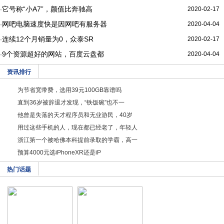
它号称“小A7”，颜值比奔驰高
2020-02-17
·
网吧电脑速度快是因网吧有服务器
2020-04-04
·
连续12个月销量为0，众泰SR
2020-02-17
·
9个资源超好的网站，百度云盘都
2020-04-04
·
资讯排行
为节省宽带费，选用39元100GB靠谱吗
直到36岁被辞退才发现，“铁饭碗”也不一
他曾是失落的天才程序员和无业游民，40岁
用过这些手机的人，现在都已经老了，年轻人
浙江第一个被哈佛本科提前录取的学霸，高一
预算4000元选iPhoneXR还是iP
热门话题