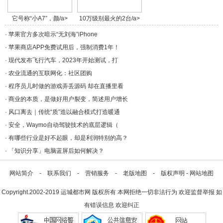
它号称“小A7”，颜/a>
10万级别最火的2台/a>
·
苹果官方多次暗示“无刘海”iPhone
·
苹果商店APP免费试用后，强制消费1年！
·
现代发布飞行汽车，2023年开始测试，打
·
农业流通的互联网化：社区团购​
·
程序员儿时做的游戏弄丢源码 却在直播里看
·
商业的本质，是做好用户裂变，简述用户增长
·
风口离去｜传统“质”造以融合模式打造暖通
·
安全，Waymo自动驾驶技术的底层逻辑（
·
有哪些行业是好不起眼，却是利润特别的高？
·
「知识分享」电脑蓝屏后如何解决？
网站简介
-
联系我们
-
营销服务
-
老版地图
-
版权声明
-
网站地图
Copyright.2002-2019
运城都市网
版权所有 本网拒绝一切非法行为 欢迎监督举报 如
有错误信息 欢迎纠正