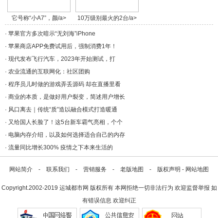
它号称“小A7”，颜/a>
10万级别最火的2台/a>
·
苹果官方多次暗示“无刘海”iPhone
·
苹果商店APP免费试用后，强制消费1年！
·
现代发布飞行汽车，2023年开始测试，打
·
农业流通的互联网化：社区团购​
·
程序员儿时做的游戏弄丢源码 却在直播里看
·
商业的本质，是做好用户裂变，简述用户增长
·
风口离去｜传统“质”造以融合模式打造暖通
·
又给国人长脸了！这5台新车霸气亮相，个个
·
电脑内存介绍，以及如何选择适合自己的内存
·
流量同比增长300% 疫情之下本来生活的
网站简介
-
联系我们
-
营销服务
-
老版地图
-
版权声明
-
网站地图
Copyright.2002-2019
运城都市网
版权所有 本网拒绝一切非法行为 欢迎监督举报 如
有错误信息 欢迎纠正