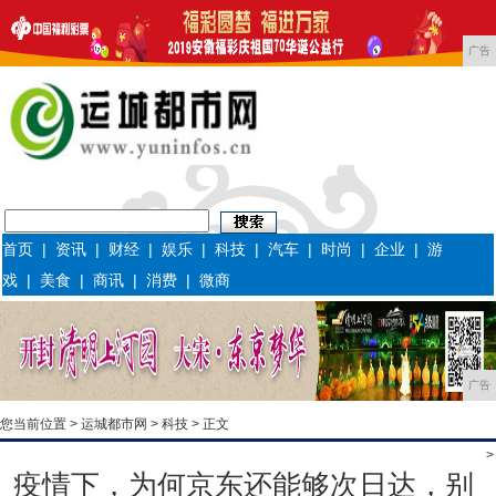
广告
首页
|
资讯
|
财经
|
娱乐
|
科技
|
汽车
|
时尚
|
企业
|
游
戏
|
美食
|
商讯
|
消费
|
微商
广告
您当前位置 >
运城都市网
>
科技
> 正文
>
疫情下，为何京东还能够次日达，别